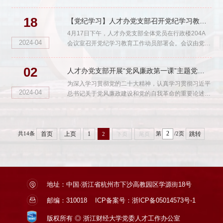
专题党课学习，党支部书记章琳为支部全体党员授课。
章琳书记紧扣党...
18
【党纪学习】人才办党支部召开党纪学习教育工作动员部署会
4月17日下午，人才办党支部全体党员在行政楼204A
2024-04
会议室召开党纪学习教育工作动员部署会。会议由党支
部书记章琳主持。会上，党支部书记章琳领学《中国共
产党纪律处分条例...
02
人才办党支部开展“党风廉政第一课”主题党日活动
为深入学习贯彻党的二十大精神，认真学习贯彻习近平
2024-04
总书记关于党风廉政建设和党的自我革命的重要论述。
近日，人才办党支部开展“党风廉政第一课”主题党日活
动。党支部...
首页
上页
1
跳转
共14条
第
/2页
2
下页
尾页
地址：中国·浙江省杭州市下沙高教园区学源街18号
邮编：310018
ICP备案号：浙ICP备05014573号-1
版权所有 ◎ 浙江财经大学党委人才工作办公室