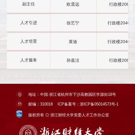
副主任
欧震远
行政楼2
06
人才引进
徐艺宁
行政楼2
04C
人才培育
黄迪
行政楼2
04C
人才服务
孙嘉洁
行政楼2
06
地址：中国·浙江省杭州市下沙高教园区学源街18号
邮编：310018
ICP备案号：浙ICP备05014573号-1
版权所有 ◎ 浙江财经大学党委人才工作办公室