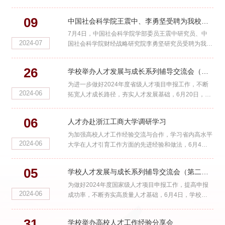
办、创业学院有关负责人参加座谈。程爽指出，随着进
入高质量发展的新...
09
中国社会科学院王震中、李勇坚受聘为我校讲席教授和特聘教授
7月4日，中国社会科学院学部委员王震中研究员、中
2024-07
国社会科学院财经战略研究院李勇坚研究员受聘为我校
讲席教授和特聘教授，校党委书记李金昌出席聘任仪式
并向两位专家颁...
26
学校举办人才发展与成长系列辅导交流会（第三期）
为进一步做好2024年度省级人才项目申报工作，不断
2024-06
拓宽人才成长路径，夯实人才发展基础，6月20日，人
才办组织召开“省科技创新领军人才、青年人才（综合
类）项目申报若干...
06
人才办赴浙江工商大学调研学习
为加强高校人才工作经验交流与合作，学习省内高水平
2024-06
大学在人才引育工作方面的先进经验和做法，6月4
日，党委人才工作办公室主任章琳带队前往浙江工商大
学人才发展与工作...
05
学校人才发展与成长系列辅导交流会（第二期）举办
为做好2024年度国家级人才项目申报工作，提高申报
2024-06
成功率，不断夯实高质量人才基础，6月4日，学校组
织召开“教育部重要人才工程申报若干事项”辅导会。浙
江大学求是特聘...
31
学校举办高校人才工作经验分享会