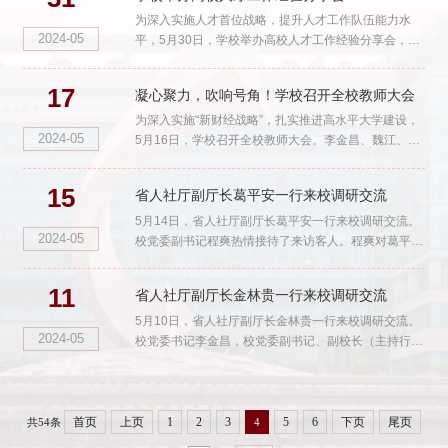
为深入实施人才首位战略，提升人才工作队伍能力水
2024-05
平，5月30日，学校举办高校人才工作经验分享会，浙
江工业大学人才办副主任陈声宏作专题报告。人才办、
发规处、人事处、...
17
凝心聚力，吹响号角！学校召开全校教师大会
为深入实施“新财经战略”，扎实推进高水平大学建设，
2024-05
5月16日，学校召开全校教师大会。李金昌、魏江、郑
亚莉、王奎泉、孙旭东、李占荣、徐晓东、董进才、程
爽、申屠莉...
15
省人社厅副厅长葛平安一行来校调研交流
5月14日，省人社厅副厅长葛平安一行来校调研交流。
2024-05
校党委副书记程爽热情接待了来访客人。程爽对葛平安
一行的来访表示欢迎，并介绍了学校的发展情况和办学
特色，就人事人...
11
省人社厅副厅长金林贵一行来校调研交流
5月10日，省人社厅副厅长金林贵一行来校调研交流。
2024-05
校党委书记李金昌，校党委副书记、副校长（主持行政
日常工作）魏江、校党委副书记程爽热情接待了来访客
人。李金昌对金...
首页
上页
1
2
3
5
6
下页
尾页
共54条
4