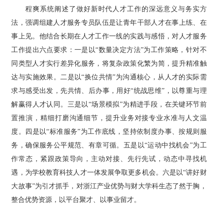
程爽系统阐述了做好新时代人才工作的深远意义与务实方
法，强调组建人才服务专员队伍是让青年干部人才在事上练、在
事上见。他结合长期在人才工作一线的实践与感悟，对人才服务
工作提出六点要求：一是以“数量决定方法”为工作策略，针对不
同类型人才实行差异化服务，将复杂政策化繁为简，提升精准触
达与实施效果。二是以“换位共情”为沟通核心，从人才的实际需
求与感受出发，先共情、后办事，用好“统战思维”，以尊重与理
解赢得人才认同。三是以“场景模拟”为精进手段，在关键环节前
置推演，精细打磨沟通细节，提升业务对接专业水准与人文温
度。四是以“标准服务”为工作底线，坚持依制度办事、按规则服
务，确保服务公平规范、有章可循。五是以“运动中找机会”为工
作常态，紧跟政策导向，主动对接、先行先试，动态中寻找机
遇，为学校教育科技人才一体发展争取更多机会。六是以“讲好财
大故事”为引才抓手，对浙江产业优势与财大学科生态了然于胸，
整合优势资源，以平台聚才、以事业留才。