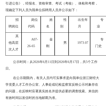
引进公告》，经报名、资格审查、
考
试
（考核）
、体检和考
察
，
现确定下列人员为我单
位拟聘用人员并公示如下：
招
岗位
姓
性
出生年
专
聘岗位
代码
名
别
月
业
其
A07-
金
专
他高层
男
1973.07
26-65
刚
门史
次人才
公示时间：从
2026
年
6
月
1
1
日到
2026
年
6
月
1
7
日
，
共
5
个工作
日
。
在公示期限内，有关人员均可实事求是向我单位浙江财经大
学
党委人才工作办公室、
人事处或纪检监察室反映公示对象存在
的问题，在反映时应署真实姓名并提供必要的调查线索。来信的
有效时间以发信时的当地邮戳为准。