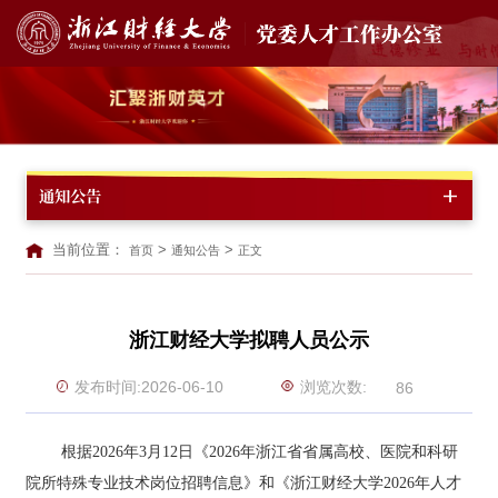
通知公告
当前位置：
>
>
首页
通知公告
正文
浙江财经大学拟聘人员公示
浏览次数:
发布时间:2026-06-10
86
根
据
202
6
年
3
月
12
日《
2026
年
浙江省省属高校、医院和科研
院所特殊专业技术岗位招聘信息》和《浙江财经大学
202
6
年人才